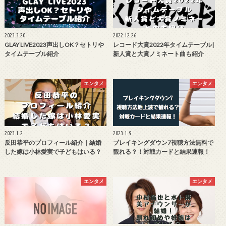
2023.3.20
2022.12.26
GLAY LIVE2023声出しOK？セトリや
レコード大賞2022年タイムテーブル|
タイムテーブル紹介
新人賞と大賞ノミネート曲も紹介
エンタメ
エンタメ
2023.1.2
2023.1.9
反田恭平のプロフィール紹介｜結婚
ブレイキングダウン7視聴方法無料で
した嫁は小林愛実で子どもはいる？
観れる？！対戦カードと結果速報！
エンタメ
エンタメ