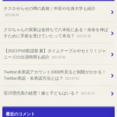
ナスＤやらせの噂の真相｜年収や出身大学も紹介
2023.08.10
クロちゃんの実家は金持ちで八本松にある！余命を伸ば
すために手術を受けていたって本当？
2023.07.30
【2023 FNS歌謡祭 夏】タイムテーブルやセトリ！ジャ
ニーズの出演時間も紹介
2023.07.06
Twitter未承認アカウント1000件見ると制限がかかる！
Twitter承認・未承認方法とは？
2023.07.02
笹川理代表の経歴！嫁と子どもはいる？
2023.05.23
最近のコメント