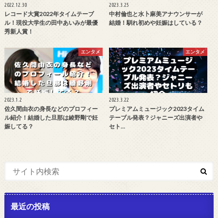
2022.12.30
2023.3.25
レコード大賞2022年タイムテーブ
中村倫也と水卜麻美アナウンサーが
ル！現役大学生の田中あいみが最優
結婚！馴れ初めや妊娠はしている？
秀新人賞！
エンタメ
エンタメ
2023.1.2
2023.3.22
佐久間由衣の身長などのプロフィー
プレミアムミュージック2023タイム
ル紹介！結婚した旦那は綾野剛で妊
テーブル発表？ジャニーズ出演者や
娠してる？
セト…
最近の投稿