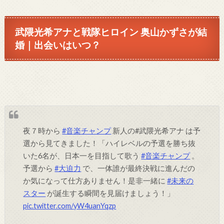
武隈光希アナと戦隊ヒロイン 奥山かずさが結
婚｜出会いはいつ？
夜７時から
#音楽チャンプ
新人の#武隈光希アナ は予
選から見てきました！「ハイレベルの予選を勝ち抜
いた6名が、日本一を目指して歌う
#音楽チャンプ
。
予選から
#大迫力
で、一体誰が最終決戦に進んだの
か気になって仕方ありません！是非一緒に
#未来の
スター
が誕生する瞬間を見届けましょう！」
pic.twitter.com/yW4uanYqzp