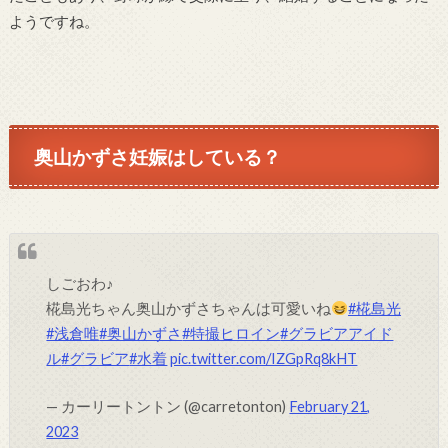
ようですね。
奥山かずさ妊娠はしている？
しごおわ♪
椛島光ちゃん奥山かずさちゃんは可愛いね
#椛島光
#浅倉唯
#奥山かずさ
#特撮ヒロイン
#グラビアアイド
ル
#グラビア
#水着
pic.twitter.com/IZGpRq8kHT
— カーリートントン (@carretonton)
February 21,
2023