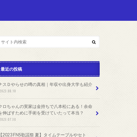
最近の投稿
ナスＤやらせの噂の真相｜年収や出身大学も紹介
2023.08.10
クロちゃんの実家は金持ちで八本松にある！余命
を伸ばすために手術を受けていたって本当？
2023.07.30
【2023 FNS歌謡祭 夏】タイムテーブルやセト