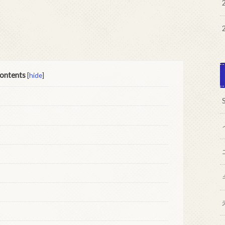
ontents
[
hide
]